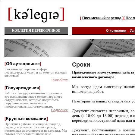
[
Письменный перевод
][
Посл
КОЛЛЕГИЯ ПЕРЕВОДЧИКОВ
О компании
Ус
[
Об аутсорсинге
]
Сроки
Что такое аутсорсинг в сфере
Приведенные ниже условия действ
переводческих услуг и почему он выгоден
клиентам?
комплексного договора.
подробнее
Мы всегда идем навстречу нашим
[
Госучреждения
]
выполнения работ.
Работа с государственными органами –
это выполнение задач международного
сотрудничества, которые могут быть
Некоторые из наших стандартных ус
поручены только опытным и
профессиональным сотрудникам.
Подробнее
Документ считается несрочным, ес
день (с 10:00 до 18:00) перевод в 
[
Крупные компании
]
переводе на иностранный язык или н
Проектная работа, командный подход,
перевод в условиях сжатых сроков,
Документ, поступающий в компан
постоянная доступность и поддержка. Мы
готовы предоставить прекрасно
подлежащий сдаче на следующее утро