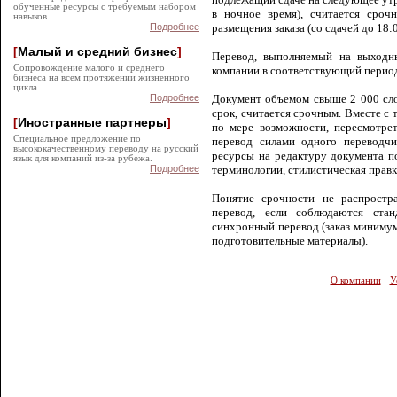
обученные ресурсы с требуемым набором
в ночное время), считается сроч
навыков.
Подробнее
размещения заказа (со сдачей до 18:
[
Малый и средний бизнес
]
Перевод, выполняемый на выходны
Сопровождение малого и среднего
компании в соответствующий период
бизнеса на всем протяжении жизненного
цикла.
Подробнее
Документ объемом свыше 2 000 сло
срок, считается срочным. Вместе с 
[
Иностранные партнеры
]
по мере возможности, пересмотре
Специальное предложение по
перевод силами одного переводч
высококачественному переводу на русский
ресурсы на редактуру документа п
язык для компаний из-за рубежа.
Подробнее
терминологии, стилистическая правка 
Понятие срочности не распростр
перевод, если соблюдаются ста
синхронный перевод (заказ минимум 
подготовительные материалы).
О компании
У