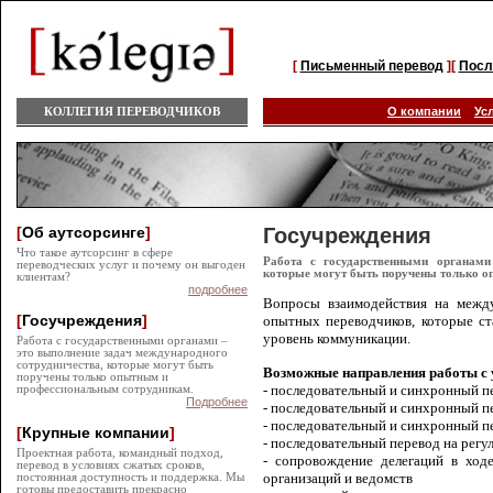
[
Письменный перевод
][
Посл
КОЛЛЕГИЯ ПЕРЕВОДЧИКОВ
О компании
Ус
[
Об аутсорсинге
]
Госучреждения
Что такое аутсорсинг в сфере
Работа с государственными органами
переводческих услуг и почему он выгоден
которые могут быть поручены только 
клиентам?
подробнее
Вопросы взаимодействия на межд
[
Госучреждения
]
опытных переводчиков, которые с
уровень коммуникации.
Работа с государственными органами –
это выполнение задач международного
сотрудничества, которые могут быть
Возможные направления работы с 
поручены только опытным и
- последовательный и синхронный п
профессиональным сотрудникам.
Подробнее
- последовательный и синхронный п
- последовательный и синхронный п
[
Крупные компании
]
- последовательный перевод на регу
Проектная работа, командный подход,
- сопровождение делегаций в ход
перевод в условиях сжатых сроков,
организаций и ведомств
постоянная доступность и поддержка. Мы
готовы предоставить прекрасно