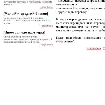
- письменный перевод запросов, пи
обученные ресурсы с требуемым набором
текстов законов
навыков.
Подробнее
- письменный перевод пресс-релиз
- другие виды перевода
[
Малый и средний бизнес
]
Сопровождение малого и среднего
Коллегия переводчиков направляет
бизнеса на всем протяжении жизненного
высококвалифицированных перевод
цикла.
Подробнее
министерствах или на другой г
навыками и рекомендациями от рабо
[
Иностранные партнеры
]
Специальное предложение по
Более подробную информацию о
высококачественному переводу на русский
аутсорсинге
".
язык для компаний из-за рубежа.
Подробнее
О компании
У