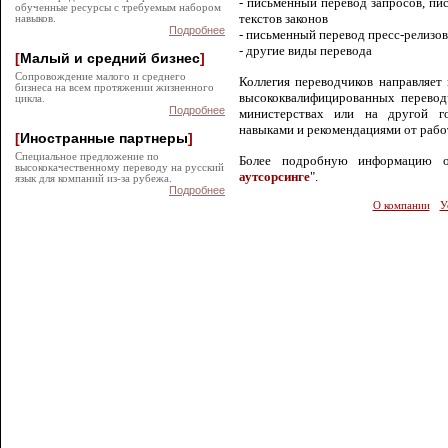
- письменный перевод запросов, пи
обученные ресурсы с требуемым набором
текстов законов
навыков.
Подробнее
- письменный перевод пресс-релиз
- другие виды перевода
[
Малый и средний бизнес
]
Сопровождение малого и среднего
Коллегия переводчиков направляет
бизнеса на всем протяжении жизненного
высококвалифицированных перевод
цикла.
Подробнее
министерствах или на другой г
навыками и рекомендациями от рабо
[
Иностранные партнеры
]
Специальное предложение по
Более подробную информацию о
высококачественному переводу на русский
аутсорсинге
".
язык для компаний из-за рубежа.
Подробнее
О компании
У