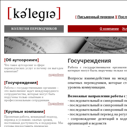
[
Письменный перевод
][
Посл
КОЛЛЕГИЯ ПЕРЕВОДЧИКОВ
О компании
Ус
[
Об аутсорсинге
]
Госучреждения
Что такое аутсорсинг в сфере
Работа с государственными органами
переводческих услуг и почему он выгоден
которые могут быть поручены только 
клиентам?
подробнее
Вопросы взаимодействия на межд
[
Госучреждения
]
опытных переводчиков, которые с
уровень коммуникации.
Работа с государственными органами –
это выполнение задач международного
сотрудничества, которые могут быть
Возможные направления работы с 
поручены только опытным и
- последовательный и синхронный п
профессиональным сотрудникам.
Подробнее
- последовательный и синхронный п
- последовательный и синхронный п
[
Крупные компании
]
- последовательный перевод на регу
Проектная работа, командный подход,
- сопровождение делегаций в ход
перевод в условиях сжатых сроков,
организаций и ведомств
постоянная доступность и поддержка. Мы
готовы предоставить прекрасно